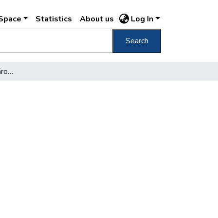
DSpace
Statistics
About us
Log In
Search
Budapest: A források városa…