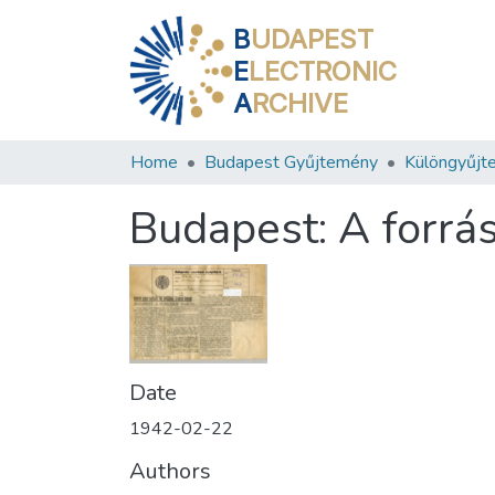
B
UDAPEST
E
LECTRONIC
A
RCHIVE
Home
Budapest Gyűjtemény
Különgyűjt
Budapest: A forrá
Date
1942-02-22
Authors