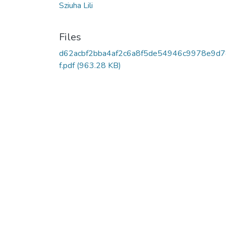
Sziuha Lili
Files
d62acbf2bba4af2c6a8f5de54946c9978e9d
f.pdf
(963.28 KB)