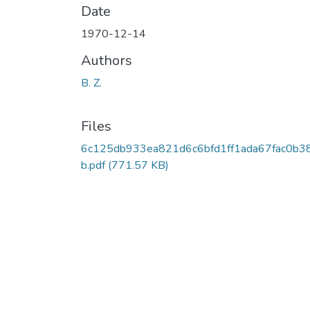
Date
1970-12-14
Authors
B. Z.
Files
6c125db933ea821d6c6bfd1ff1ada67fac0b3
b.pdf
(771.57 KB)