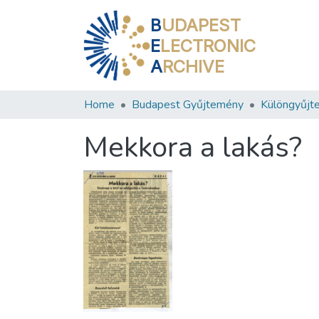
B
UDAPEST
E
LECTRONIC
A
RCHIVE
Home
Budapest Gyűjtemény
Különgyűjt
Mekkora a lakás?