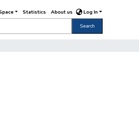
DSpace
Statistics
About us
Log In
Search