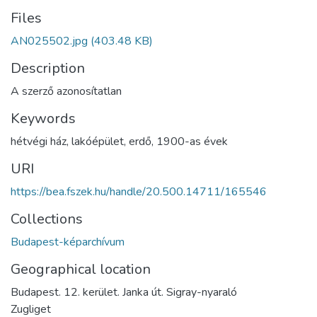
Files
AN025502.jpg
(403.48 KB)
Description
A szerző azonosítatlan
Keywords
hétvégi ház
,
lakóépület
,
erdő
,
1900-as évek
URI
https://bea.fszek.hu/handle/20.500.14711/165546
Collections
Budapest-képarchívum
Geographical location
Budapest. 12. kerület. Janka út. Sigray-nyaraló
Zugliget