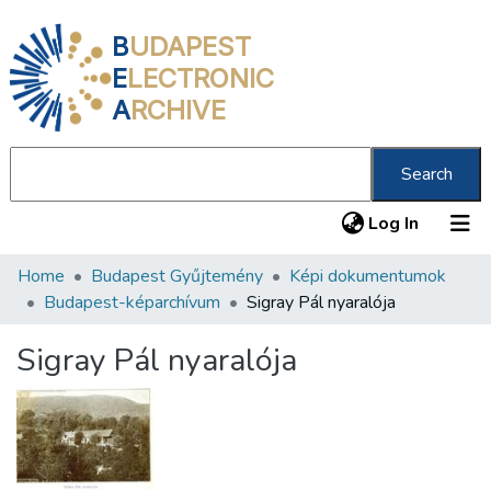
B
UDAPEST
E
LECTRONIC
A
RCHIVE
Search
(current
Log In
Home
Budapest Gyűjtemény
Képi dokumentumok
Communities & Collections
Budapest-képarchívum
Sigray Pál nyaralója
All of DSpace
Sigray Pál nyaralója
Statistics
About us