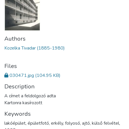
Authors
Kozelka Tivadar (1885-1980)
Files
030471.jpg
(104.95 KB)
Description
A címet a feldolgozó adta
Kartonra kasírozott
Keywords
lakóépület
,
épületfotó
,
erkély
,
folyosó
,
ajtó
,
külső felvétel
,