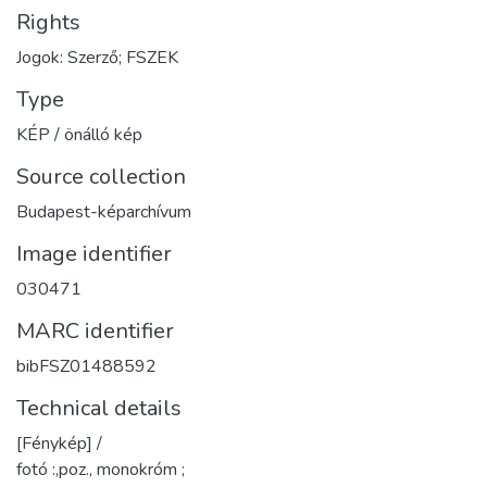
Rights
Jogok: Szerző; FSZEK
Type
KÉP / önálló kép
Source collection
Budapest-képarchívum
Image identifier
030471
MARC identifier
bibFSZ01488592
Technical details
[Fénykép] /
fotó :,poz., monokróm ;