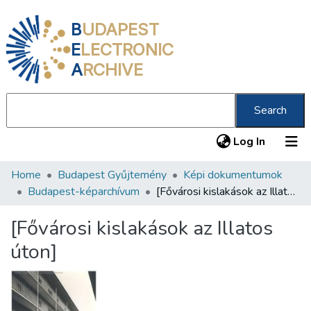
B
UDAPEST
E
LECTRONIC
A
RCHIVE
Search
(current
Log In
Home
Budapest Gyűjtemény
Képi dokumentumok
Communities & Collections
Budapest-képarchívum
[Fővárosi kislakások az Illatos úton]
All of DSpace
[Fővárosi kislakások az Illatos
Statistics
úton]
About us