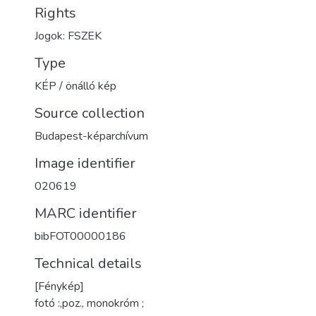
Rights
Jogok: FSZEK
Type
KÉP / önálló kép
Source collection
Budapest-képarchívum
Image identifier
020619
MARC identifier
bibFOT00000186
Technical details
[Fénykép]
fotó :,poz., monokróm ;