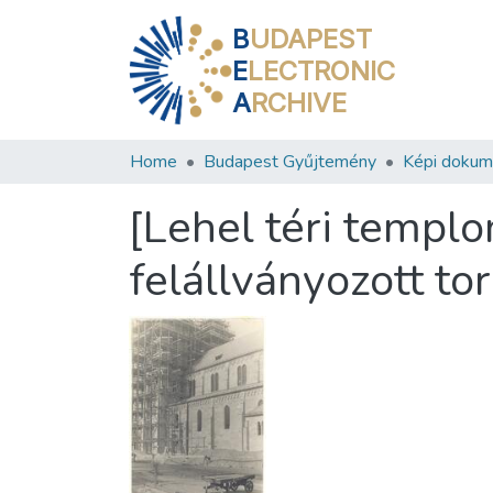
B
UDAPEST
E
LECTRONIC
A
RCHIVE
Home
Budapest Gyűjtemény
Képi doku
[Lehel téri templo
felállványozott to