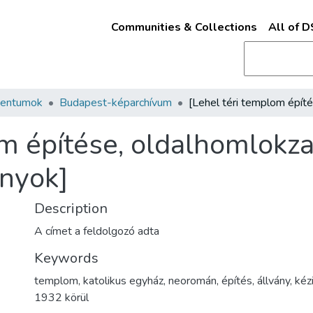
Communities & Collections
All of 
mentumok
Budapest-képarchívum
m építése, oldalhomlokza
rnyok]
Description
A címet a feldolgozó adta
Keywords
templom
,
katolikus egyház
,
neoromán
,
építés
,
állvány
,
kéz
1932 körül