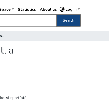
DSpace
Statistics
About us
Log In
Search
[Lehel téri templom építése, oldalhomlokzat, a felállványozott tornyok]
t, a
ikocsi
,
riportfotó
,