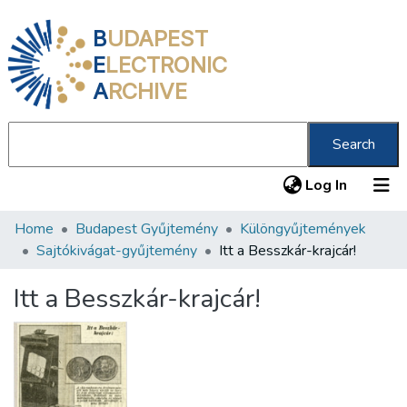
B
UDAPEST
E
LECTRONIC
A
RCHIVE
Search
(current
Log In
Home
Budapest Gyűjtemény
Különgyűjtemények
Communities & Collections
Sajtókivágat-gyűjtemény
Itt a Besszkár-krajcár!
All of DSpace
Itt a Besszkár-krajcár!
Statistics
About us