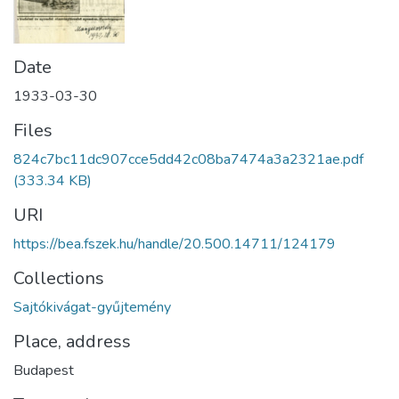
Date
1933-03-30
Files
824c7bc11dc907cce5dd42c08ba7474a3a2321ae.pdf
(333.34 KB)
URI
https://bea.fszek.hu/handle/20.500.14711/124179
Collections
Sajtókivágat-gyűjtemény
Place, address
Budapest