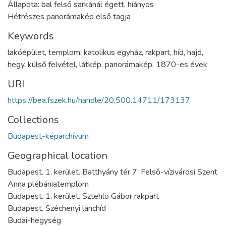
Állapota: bal felső sarkánál égett, hiányos
Hétrészes panorámakép első tagja
Keywords
lakóépület
,
templom
,
katolikus egyház
,
rakpart
,
híd
,
hajó
,
hegy
,
külső felvétel
,
látkép
,
panorámakép
,
1870-es évek
URI
https://bea.fszek.hu/handle/20.500.14711/173137
Collections
Budapest-képarchívum
Geographical location
Budapest. 1. kerület. Batthyány tér 7. Felső-vízivárosi Szent
Anna plébániatemplom
Budapest. 1. kerület. Sztehlo Gábor rakpart
Budapest. Széchenyi lánchíd
Budai-hegység