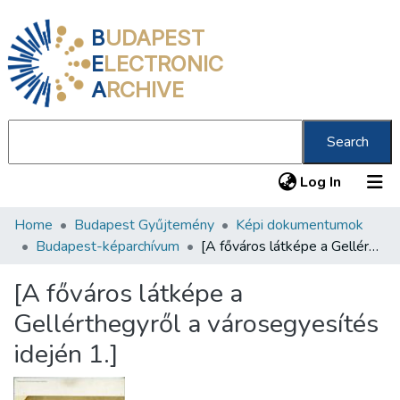
B
UDAPEST
E
LECTRONIC
A
RCHIVE
Search
(current
Log In
Home
Budapest Gyűjtemény
Képi dokumentumok
Communities & Collections
Budapest-képarchívum
[A főváros látképe a Gellérthegyről a városegyesítés idején 1.]
All of DSpace
[A főváros látképe a
Statistics
Gellérthegyről a városegyesítés
About us
idején 1.]