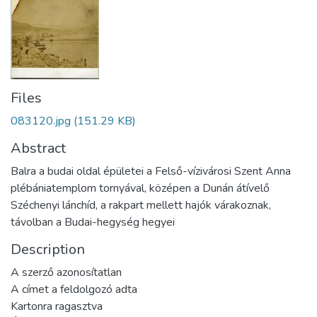
Files
083120.jpg
(151.29 KB)
Abstract
Balra a budai oldal épületei a Felső-vízivárosi Szent Anna
plébániatemplom tornyával, középen a Dunán átívelő
Széchenyi lánchíd, a rakpart mellett hajók várakoznak,
távolban a Budai-hegység hegyei
Description
A szerző azonosítatlan
A címet a feldolgozó adta
Kartonra ragasztva