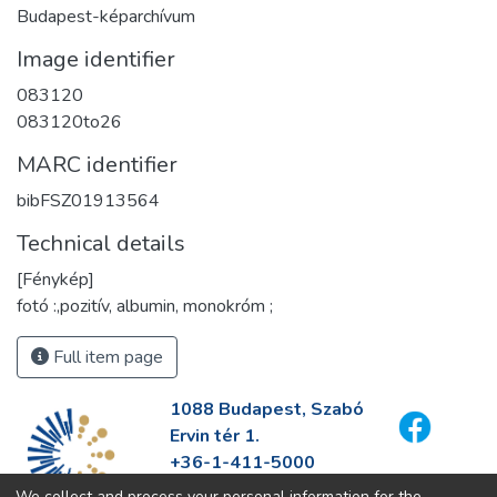
Budapest-képarchívum
Image identifier
083120
083120to26
MARC identifier
bibFSZ01913564
Technical details
[Fénykép]
fotó :,pozitív, albumin, monokróm ;
Full item page
1088 Budapest, Szabó
Ervin tér 1.
+36-1-411-5000
info@fszek.hu
We collect and process your personal information for the