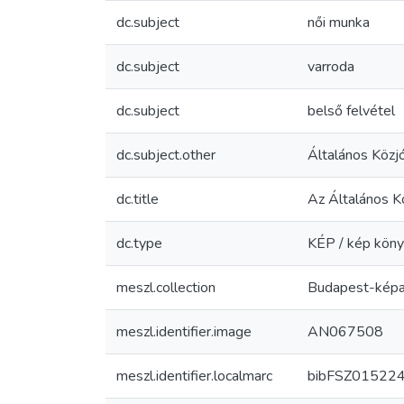
dc.subject
női munka
dc.subject
varroda
dc.subject
belső felvétel
dc.subject.other
Általános Közj
dc.title
Az Általános Kö
dc.type
KÉP / kép kön
meszl.collection
Budapest-képa
meszl.identifier.image
AN067508
meszl.identifier.localmarc
bibFSZ01522