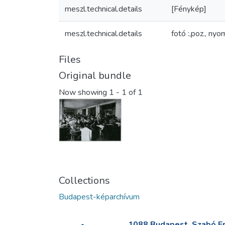
meszl.technical.details
[Fénykép]
meszl.technical.details
fotó :,poz., ny
Files
Original bundle
Now showing
1 - 1 of 1
Collections
Budapest-képarchívum
1088 Budapest, Szabó Erv