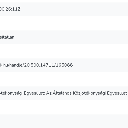
0:26:11Z
sítatlan
szek.hu/handle/20.500.14711/165088
ótékonysági Egyesület: Az Általános Közjótékonysági Egyesület