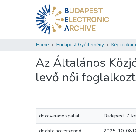
B
UDAPEST
E
LECTRONIC
A
RCHIVE
Home
Budapest Gyűjtemény
Képi doku
Az Általános Közjó
levő női foglalko
dc.coverage.spatial
Budapest. 7. ke
dc.date.accessioned
2025-10-08T0