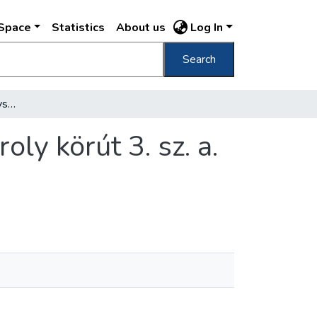
DSpace
Statistics
About us
Log In
Search
Az Általános Közjótékonysági Egyesület Károly körút 3. sz. a. levő női foglalkoztató műhelye
ly körút 3. sz. a.