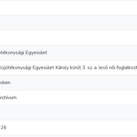
ótékonysági Egyesület
zjótékonysági Egyesület Károly körút 3. sz. a. levő női foglalko
yvben
rchívum
426