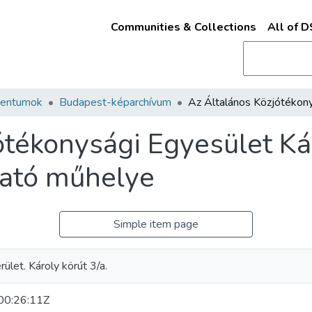
Communities & Collections
All of 
mentumok
Budapest-képarchívum
tékonysági Egyesület Káro
ztató műhelye
Simple item page
rület. Károly körút 3/a.
0:26:11Z