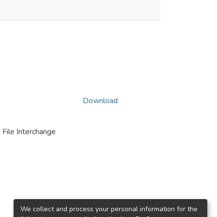
Download
File Interchange
We collect and process your personal information for the