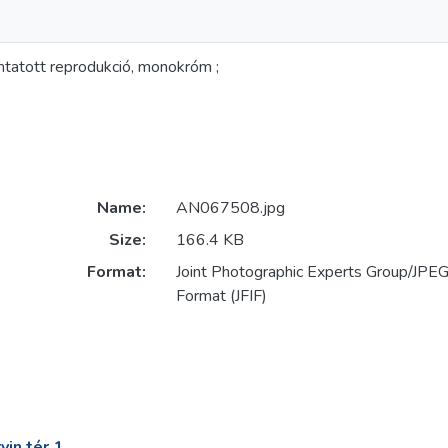
omtatott reprodukció, monokróm ;
Name:
AN067508.jpg
Size:
166.4 KB
Format:
Joint Photographic Experts Group/JPEG 
Format (JFIF)
in tér 1.