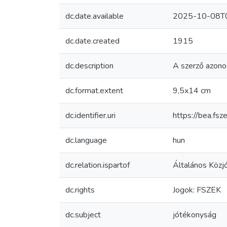
dc.date.available
2025-10-08T0
dc.date.created
1915
dc.description
A szerző azono
dc.format.extent
9,5x14 cm
dc.identifier.uri
https://bea.f
dc.language
hun
dc.relation.ispartof
Általános Közj
dc.rights
Jogok: FSZEK
dc.subject
jótékonyság