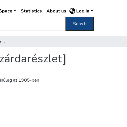
DSpace
Statistics
About us
Log In
Search
[Margitszigeti domonkos kolostor ásatásai, zárdarészlet]
zárdarészlet]
színűleg az 1905-ben