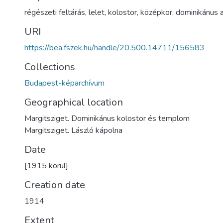
régészeti feltárás
,
lelet
,
kolostor
,
középkor
,
dominikánus 
URI
https://bea.fszek.hu/handle/20.500.14711/156583
Collections
Budapest-képarchívum
Geographical location
Margitsziget. Dominikánus kolostor és templom
Margitsziget. László kápolna
Date
[1915 körül]
Creation date
1914
Extent