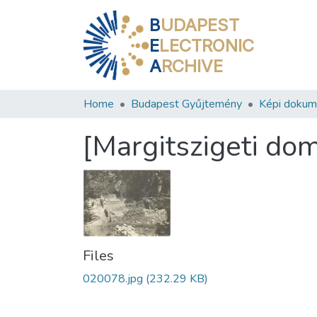
B
UDAPEST
E
LECTRONIC
A
RCHIVE
Home
Budapest Gyűjtemény
Képi doku
[Margitszigeti dom
Files
020078.jpg
(232.29 KB)