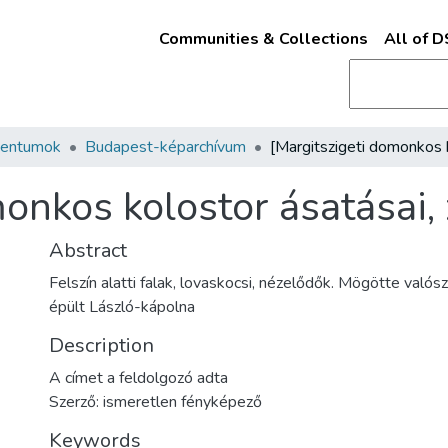
Communities & Collections
All of 
mentumok
Budapest-képarchívum
onkos kolostor ásatásai, 
Abstract
Felszín alatti falak, lovaskocsi, nézelődők. Mögötte való
épült László-kápolna
Description
A címet a feldolgozó adta
Szerző: ismeretlen fényképező
Keywords