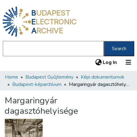
B
UDAPEST
E
LECTRONIC
A
RCHIVE
Search
(current
Log In
Home
Budapest Gyűjtemény
Képi dokumentumok
Communities & Collections
Budapest-képarchívum
Margaringyár dagasztóhelyisége
All of DSpace
Margaringyár
Statistics
dagasztóhelyisége
About us