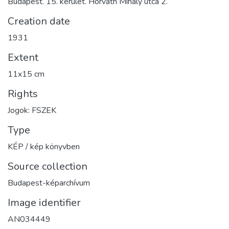
Budapest. 15. kerület. Horváth Mihály utca 2.
Creation date
1931
Extent
11x15 cm
Rights
Jogok: FSZEK
Type
KÉP / kép könyvben
Source collection
Budapest-képarchívum
Image identifier
AN034449