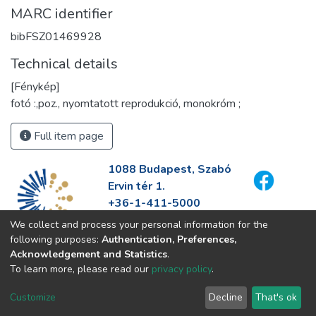
MARC identifier
bibFSZ01469928
Technical details
[Fénykép]
fotó :,poz., nyomtatott reprodukció, monokróm ;
Full item page
1088 Budapest, Szabó
Ervin tér 1.
+36-1-411-5000
info@fszek.hu
We collect and process your personal information for the
https://fszek.hu
following purposes:
Authentication, Preferences,
Acknowledgement and Statistics
.
To learn more, please read our
privacy policy
.
Customize
Decline
That's ok