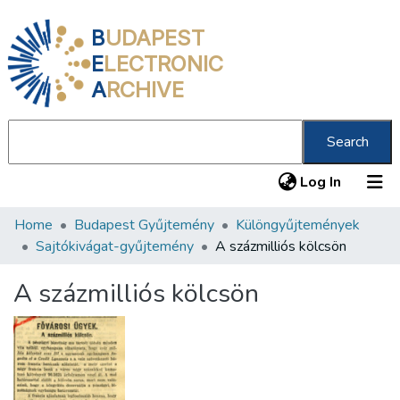
B
UDAPEST
E
LECTRONIC
A
RCHIVE
Search
(current
Log In
Home
Budapest Gyűjtemény
Különgyűjtemények
Communities & Collections
Sajtókivágat-gyűjtemény
A százmilliós kölcsön
All of DSpace
A százmilliós kölcsön
Statistics
About us