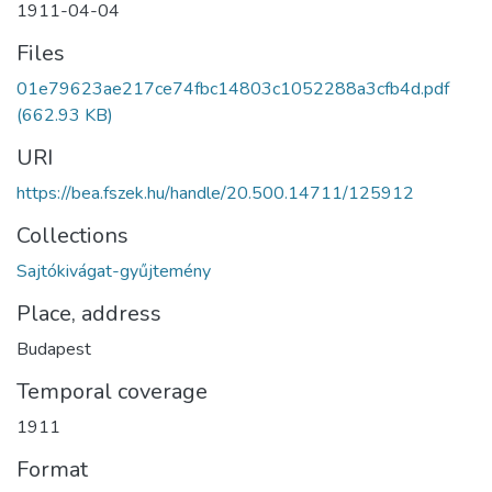
1911-04-04
Files
01e79623ae217ce74fbc14803c1052288a3cfb4d.pdf
(662.93 KB)
URI
https://bea.fszek.hu/handle/20.500.14711/125912
Collections
Sajtókivágat-gyűjtemény
Place, address
Budapest
Temporal coverage
1911
Format