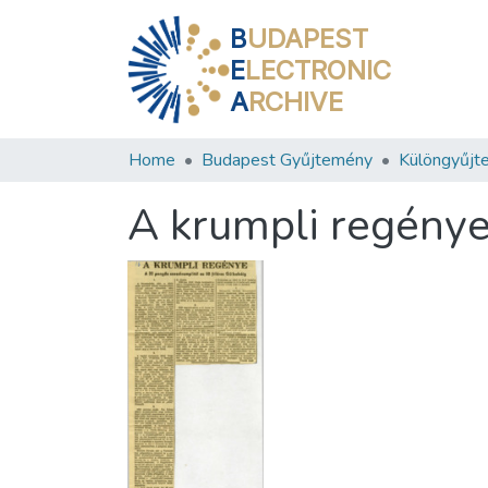
B
UDAPEST
E
LECTRONIC
A
RCHIVE
Home
Budapest Gyűjtemény
Különgyűjt
A krumpli regény