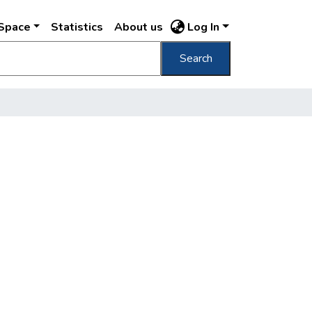
DSpace
Statistics
About us
Log In
Search