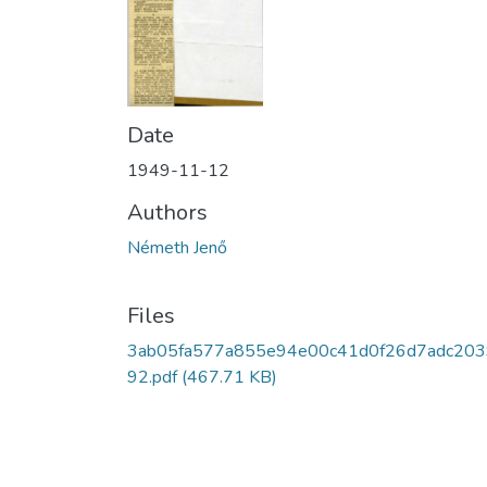
Date
1949-11-12
Authors
Németh Jenő
Files
3ab05fa577a855e94e00c41d0f26d7adc203
92.pdf
(467.71 KB)