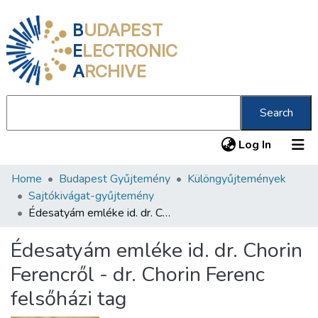
B
UDAPEST
E
LECTRONIC
A
RCHIVE
Search
(current
Log In
Home
Budapest Gyűjtemény
Különgyűjtemények
Communities & Collections
Sajtókivágat-gyűjtemény
All of DSpace
Édesatyám emléke id. dr. Chorin Ferencről - dr. Chorin Ferenc felsőházi tag
Statistics
Édesatyám emléke id. dr. Chorin
About us
Ferencről - dr. Chorin Ferenc
felsőházi tag