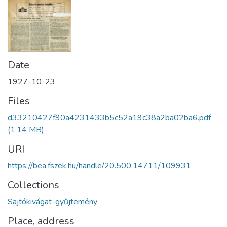
Date
1927-10-23
Files
d33210427f90a4231433b5c52a19c38a2ba02ba6.pdf
(1.14 MB)
URI
https://bea.fszek.hu/handle/20.500.14711/109931
Collections
Sajtókivágat-gyűjtemény
Place, address