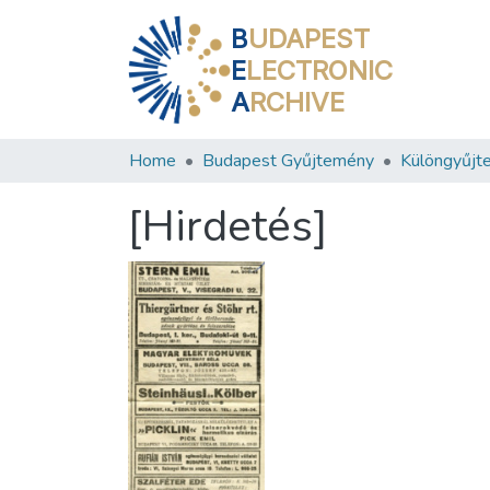
B
UDAPEST
E
LECTRONIC
A
RCHIVE
Home
Budapest Gyűjtemény
Különgyűjt
[Hirdetés]