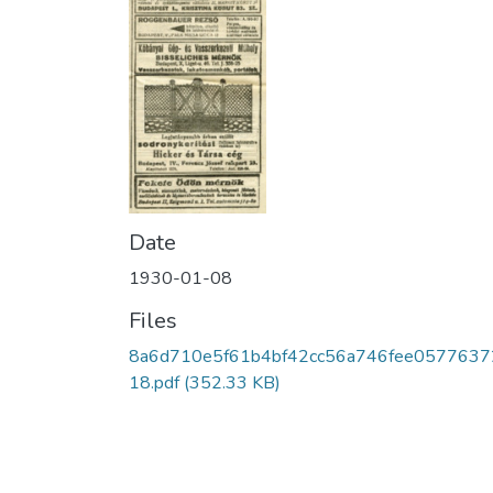
Date
1930-01-08
Files
8a6d710e5f61b4bf42cc56a746fee0577637
18.pdf
(352.33 KB)