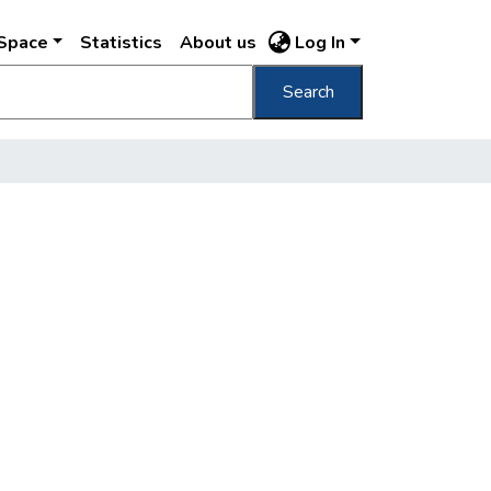
DSpace
Statistics
About us
Log In
Search