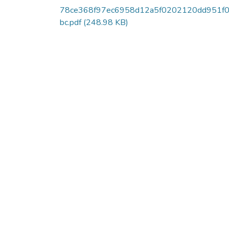
78ce368f97ec6958d12a5f0202120dd951f
bc.pdf
(248.98 KB)