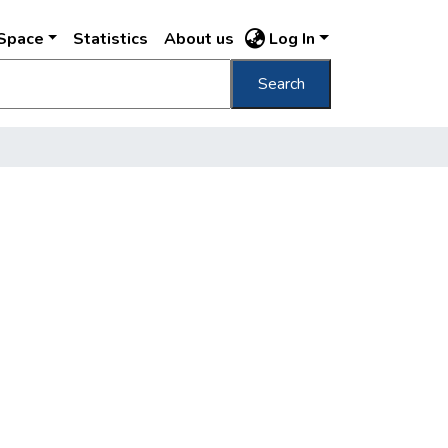
DSpace
Statistics
About us
Log In
Search