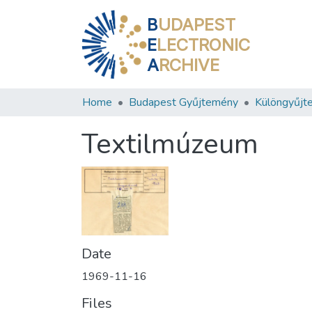
B
UDAPEST
E
LECTRONIC
A
RCHIVE
Home
Budapest Gyűjtemény
Különgyűjt
Textilmúzeum
Date
1969-11-16
Files