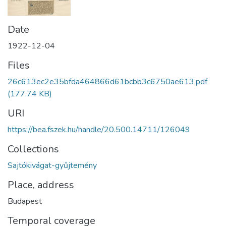
Date
1922-12-04
Files
26c613ec2e35bfda464866d61bcbb3c6750ae613.pdf
(177.74 KB)
URI
https://bea.fszek.hu/handle/20.500.14711/126049
Collections
Sajtókivágat-gyűjtemény
Place, address
Budapest
Temporal coverage