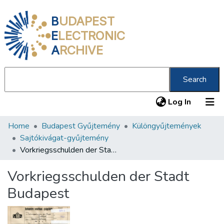
B
UDAPEST
E
LECTRONIC
A
RCHIVE
Search
(current
Log In
Home
Budapest Gyűjtemény
Különgyűjtemények
Communities & Collections
Sajtókivágat-gyűjtemény
All of DSpace
Vorkriegsschulden der Stadt Budapest
Statistics
Vorkriegsschulden der Stadt
About us
Budapest