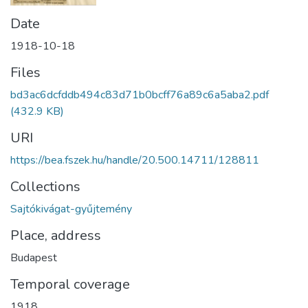
Date
1918-10-18
Files
bd3ac6dcfddb494c83d71b0bcff76a89c6a5aba2.pdf
(432.9 KB)
URI
https://bea.fszek.hu/handle/20.500.14711/128811
Collections
Sajtókivágat-gyűjtemény
Place, address
Budapest
Temporal coverage
1918