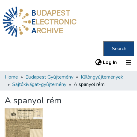
B
UDAPEST
E
LECTRONIC
A
RCHIVE
Search
(current
Log In
Home
Budapest Gyűjtemény
Különgyűjtemények
Communities & Collections
Sajtókivágat-gyűjtemény
A spanyol rém
All of DSpace
A spanyol rém
Statistics
About us