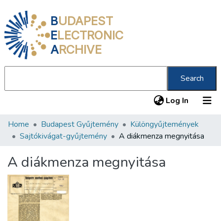
B
UDAPEST
E
LECTRONIC
A
RCHIVE
Search
(current
Log In
Home
Budapest Gyűjtemény
Különgyűjtemények
Communities & Collections
Sajtókivágat-gyűjtemény
A diákmenza megnyitása
All of DSpace
A diákmenza megnyitása
Statistics
About us