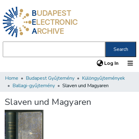
B
UDAPEST
E
LECTRONIC
A
RCHIVE
Search
(current
Log In
Home
Budapest Gyűjtemény
Különgyűjtemények
Communities & Collections
Ballagi-gyűjtemény
Slaven und Magyaren
All of DSpace
Slaven und Magyaren
Statistics
About us