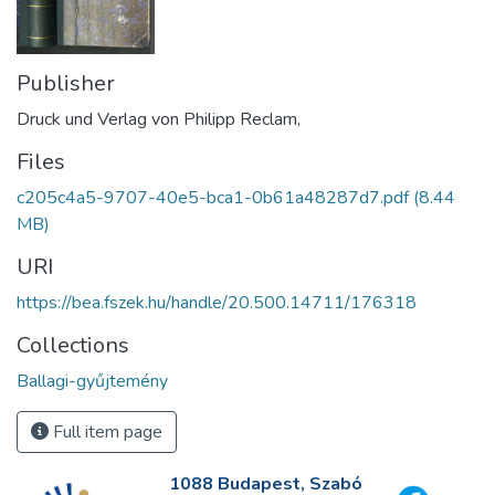
Publisher
Druck und Verlag von Philipp Reclam,
Files
c205c4a5-9707-40e5-bca1-0b61a48287d7.pdf
(8.44
MB)
URI
https://bea.fszek.hu/handle/20.500.14711/176318
Collections
Ballagi-gyűjtemény
Full item page
1088 Budapest, Szabó