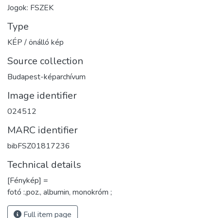
Jogok: FSZEK
Type
KÉP / önálló kép
Source collection
Budapest-képarchívum
Image identifier
024512
MARC identifier
bibFSZ01817236
Technical details
[Fénykép] =
fotó :,poz., albumin, monokróm ;
Full item page