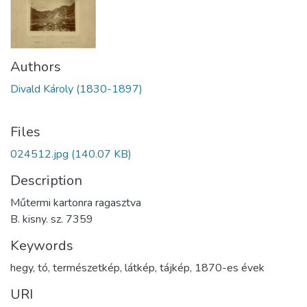
Authors
Divald Károly (1830-1897)
Files
024512.jpg
(140.07 KB)
Description
Műtermi kartonra ragasztva
B. kisny. sz. 7359
Keywords
hegy
,
tó
,
természetkép
,
látkép
,
tájkép
,
1870-es évek
URI