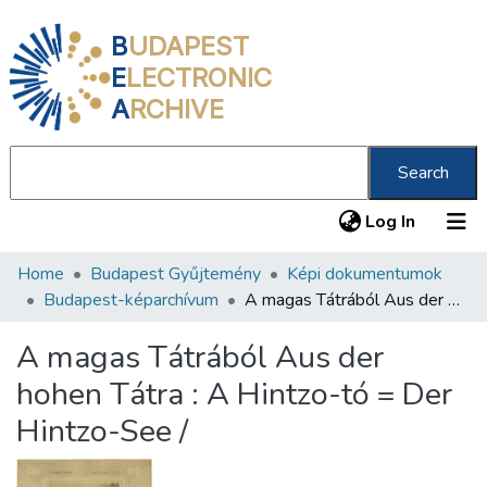
B
UDAPEST
E
LECTRONIC
A
RCHIVE
Search
(current
Log In
Home
Budapest Gyűjtemény
Képi dokumentumok
Communities & Collections
Budapest-képarchívum
A magas Tátrából Aus der hohen Tátra : A Hintzo-tó = Der Hintzo-See /
All of DSpace
A magas Tátrából Aus der
Statistics
hohen Tátra : A Hintzo-tó = Der
About us
Hintzo-See /