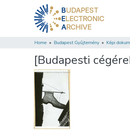
B
UDAPEST
E
LECTRONIC
A
RCHIVE
Home
Budapest Gyűjtemény
Képi doku
[Budapesti cégérek