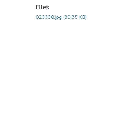
Files
023338.jpg
(30.85 KB)