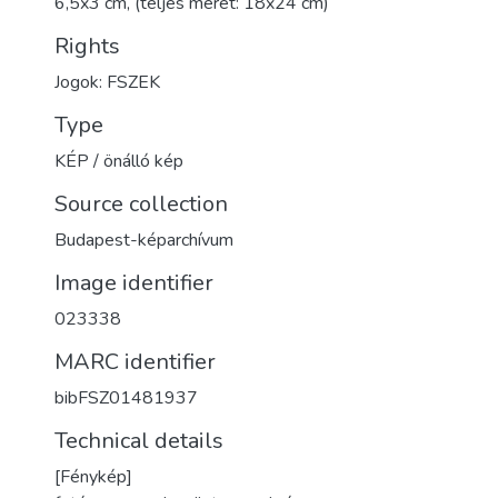
6,5x3 cm, (teljes méret: 18x24 cm)
Rights
Jogok: FSZEK
Type
KÉP / önálló kép
Source collection
Budapest-képarchívum
Image identifier
023338
MARC identifier
bibFSZ01481937
Technical details
[Fénykép]