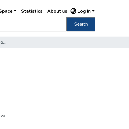
DSpace
Statistics
About us
Log In
Search
[Budapesti cégérek, cipőbolt]
tva