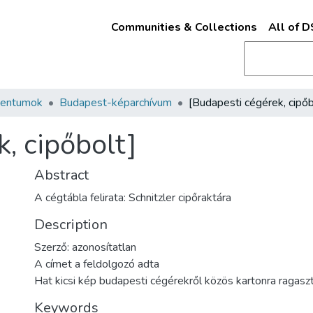
Communities & Collections
All of 
mentumok
Budapest-képarchívum
, cipőbolt]
Abstract
A cégtábla felirata: Schnitzler cipőraktára
Description
Szerző: azonosítatlan
A címet a feldolgozó adta
Hat kicsi kép budapesti cégérekről közös kartonra ragasz
Keywords