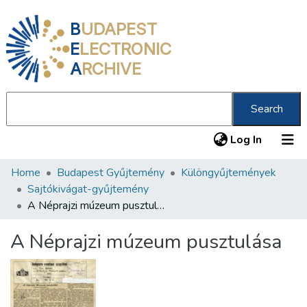
B
UDAPEST
E
LECTRONIC
A
RCHIVE
Search
(current
Log In
Home
Budapest Gyűjtemény
Különgyűjtemények
Communities & Collections
Sajtókivágat-gyűjtemény
All of DSpace
A Néprajzi múzeum pusztulása
Statistics
A Néprajzi múzeum pusztulása
About us