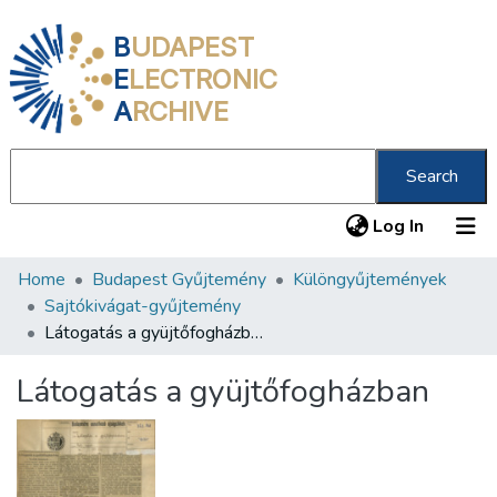
B
UDAPEST
E
LECTRONIC
A
RCHIVE
Search
(current
Log In
Home
Budapest Gyűjtemény
Különgyűjtemények
Communities & Collections
Sajtókivágat-gyűjtemény
All of DSpace
Látogatás a gyüjtőfogházban
Statistics
Látogatás a gyüjtőfogházban
About us