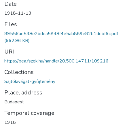
Date
1918-11-13
Files
89556ae539e2bdea5849f4e5ab889e82b1debf6c.pdf
(662.96 KB)
URI
https://bea.fszek.hu/handle/20.500.14711/109216
Collections
Sajtókivágat-gyűjtemény
Place, address
Budapest
Temporal coverage
1918