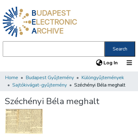
B
UDAPEST
E
LECTRONIC
A
RCHIVE
Search
(current
Log In
Home
Budapest Gyűjtemény
Különgyűjtemények
Communities & Collections
Sajtókivágat-gyűjtemény
Széchényi Béla meghalt
All of DSpace
Széchényi Béla meghalt
Statistics
About us