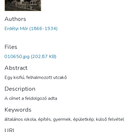
Authors
Erdélyi Mór (1866-1934)
Files
010650.jpg
(202.87 KB)
Abstract
Egy kisfiú, felhalmozott utcakő
Description
A címet a feldolgozó adta
Keywords
általános iskola
,
építés
,
gyermek
,
épületkép
,
külső felvétel
URI