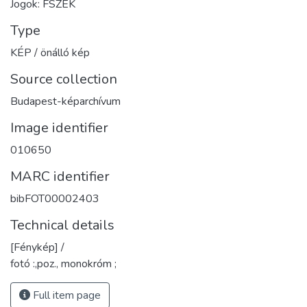
Jogok: FSZEK
Type
KÉP / önálló kép
Source collection
Budapest-képarchívum
Image identifier
010650
MARC identifier
bibFOT00002403
Technical details
[Fénykép] /
fotó :,poz., monokróm ;
Full item page