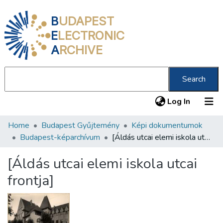
B
UDAPEST
E
LECTRONIC
A
RCHIVE
Search
(current
Log In
Home
Budapest Gyűjtemény
Képi dokumentumok
Communities & Collections
Budapest-képarchívum
[Áldás utcai elemi iskola utcai frontja]
All of DSpace
[Áldás utcai elemi iskola utcai
Statistics
frontja]
About us