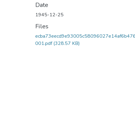
Date
1945-12-25
Files
ecba73eecd9e93005c58096027e14af6b47
001.pdf
(328.57 KB)