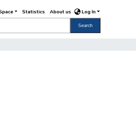
DSpace
Statistics
About us
Log In
Search