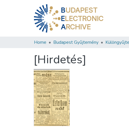
B
UDAPEST
E
LECTRONIC
A
RCHIVE
Home
Budapest Gyűjtemény
Különgyűjt
[Hirdetés]