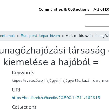
Communities & Collections
All of 
mentumok
Budapest-képarchívum
b. dunagőzhajózási társasá
kiemelése a hajóból =
Keywords
képes levelezőlap
,
hajógyár
,
hajógyártás
,
kazán
,
daru
,
mun
URI
https://bea.fszek.hu/handle/20.500.14711/162615
Collections