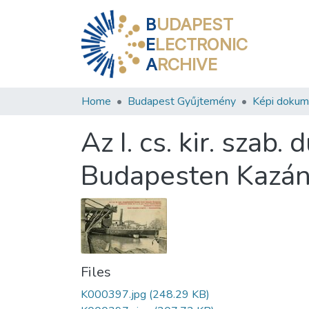
B
UDAPEST
E
LECTRONIC
A
RCHIVE
Home
Budapest Gyűjtemény
Képi doku
Az I. cs. kir. sza
Budapesten Kazán 
Files
K000397.jpg
(248.29 KB)