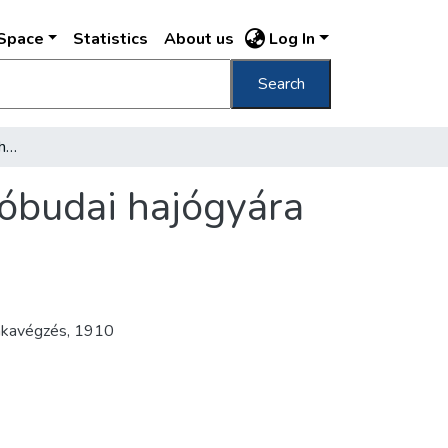
DSpace
Statistics
About us
Log In
Search
Az I. cs. kir. szab. dunagőzhajózási társaság óbudai hajógyára Budapesten Kazán kiemelése a hajóból =
g óbudai hajógyára
kavégzés
,
1910