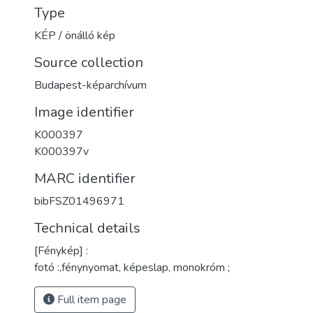
Type
KÉP / önálló kép
Source collection
Budapest-képarchívum
Image identifier
K000397
K000397v
MARC identifier
bibFSZ01496971
Technical details
[Fénykép] :
fotó :,fénynyomat, képeslap, monokróm ;
Full item page