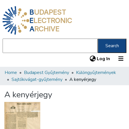
B
UDAPEST
E
LECTRONIC
A
RCHIVE
Search
(current
Log In
Home
Budapest Gyűjtemény
Különgyűjtemények
Communities & Collections
Sajtókivágat-gyűjtemény
A kenyérjegy
All of DSpace
A kenyérjegy
Statistics
About us