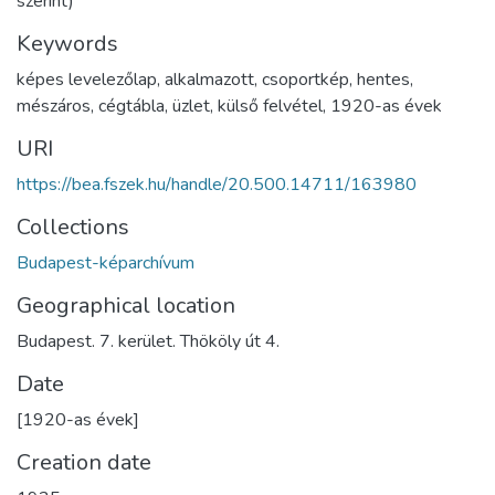
szerint)
Keywords
képes levelezőlap
,
alkalmazott
,
csoportkép
,
hentes
,
mészáros
,
cégtábla
,
üzlet
,
külső felvétel
,
1920-as évek
URI
https://bea.fszek.hu/handle/20.500.14711/163980
Collections
Budapest-képarchívum
Geographical location
Budapest. 7. kerület. Thököly út 4.
Date
[1920-as évek]
Creation date