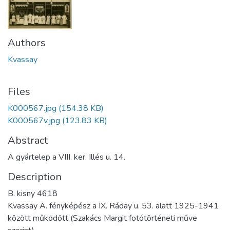
Authors
Kvassay
Files
K000567.jpg
(154.38 KB)
K000567v.jpg
(123.83 KB)
Abstract
A gyártelep a VIII. ker. Illés u. 14.
Description
B. kisny 4618
Kvassay A. fényképész a IX. Ráday u. 53. alatt 1925-1941
között működött (Szakács Margit fotótörténeti műve