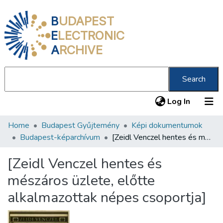
B
UDAPEST
E
LECTRONIC
A
RCHIVE
Search
(current
Log In
Home
Budapest Gyűjtemény
Képi dokumentumok
Communities & Collections
Budapest-képarchívum
[Zeidl Venczel hentes és mészáros üzlete, előtte alkalmazottak népes csoportja]
All of DSpace
[Zeidl Venczel hentes és
Statistics
mészáros üzlete, előtte
About us
alkalmazottak népes csoportja]