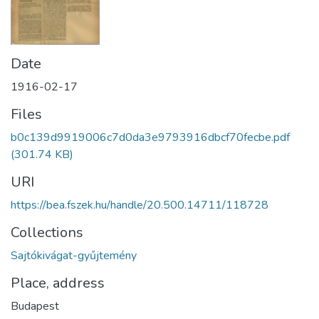
Date
1916-02-17
Files
b0c139d9919006c7d0da3e9793916dbcf70fecbe.pdf
(301.74 KB)
URI
https://bea.fszek.hu/handle/20.500.14711/118728
Collections
Sajtókivágat-gyűjtemény
Place, address
Budapest