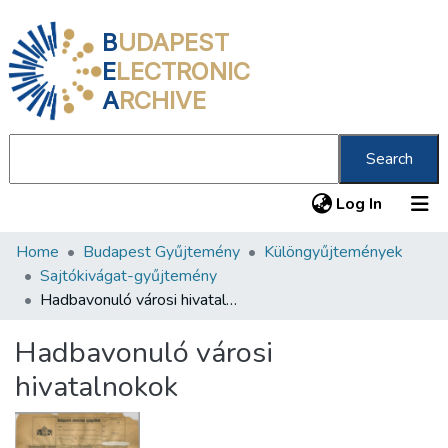
B
UDAPEST
E
LECTRONIC
A
RCHIVE
Search
(current
Log In
Home
Budapest Gyűjtemény
Különgyűjtemények
Communities & Collections
Sajtókivágat-gyűjtemény
All of DSpace
Hadbavonuló városi hivatalnokok
Statistics
Hadbavonuló városi
About us
hivatalnokok