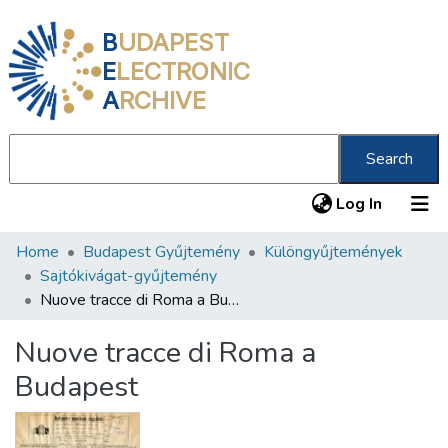
B
UDAPEST
E
LECTRONIC
A
RCHIVE
Search
(current
Log In
Home
Budapest Gyűjtemény
Különgyűjtemények
Communities & Collections
Sajtókivágat-gyűjtemény
All of DSpace
Nuove tracce di Roma a Budapest
Statistics
Nuove tracce di Roma a
About us
Budapest