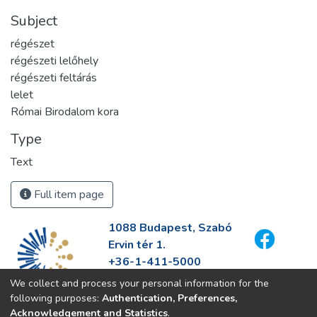
Subject
régészet
régészeti lelőhely
régészeti feltárás
lelet
Római Birodalom kora
Type
Text
Full item page
1088 Budapest, Szabó
Ervin tér 1.
+36-1-411-5000
info@fszek.hu
We collect and process your personal information for the
https://fszek.hu
following purposes:
Authentication, Preferences,
Acknowledgement and Statistics
.