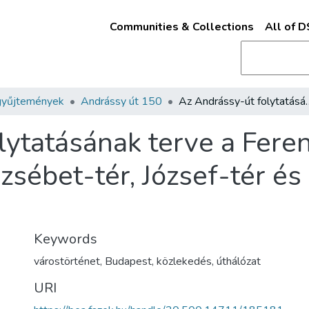
Communities & Collections
All of 
gyűjtemények
Andrássy út 150
Az Andrássy-út folytatásának terve a Ferencz-József-térre,
ytatásának terve a Feren
zsébet-tér, József-tér és
Keywords
várostörténet
,
Budapest
,
közlekedés
,
úthálózat
URI