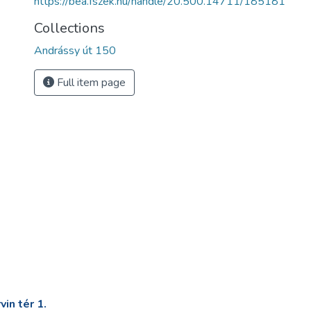
https://bea.fszek.hu/handle/20.500.14711/185181
Collections
Andrássy út 150
Full item page
in tér 1.