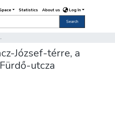
DSpace
Statistics
About us
Log In
Search
 a Marokkai-utcza, Erzsébet-tér, József-tér és Fürdő-utcza érintésével
cz-József-térre, a
 Fürdő-utcza