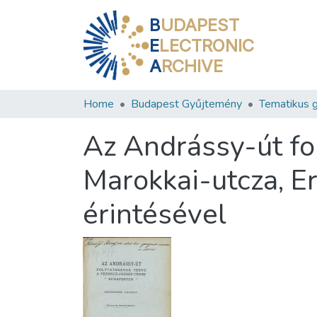
B
UDAPEST
E
LECTRONIC
A
RCHIVE
Home
Budapest Gyűjtemény
Tematikus 
Az Andrássy-út fol
Marokkai-utcza, Er
érintésével