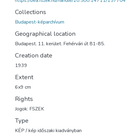
https://bea.fszek.hu/handle/20.500.14711/157704
Collections
Budapest-képarchívum
Geographical location
Budapest. 11. kerület. Fehérvári út 81-85.
Creation date
1939
Extent
6x9 cm
Rights
Jogok: FSZEK
Type
KÉP / kép időszaki kiadványban