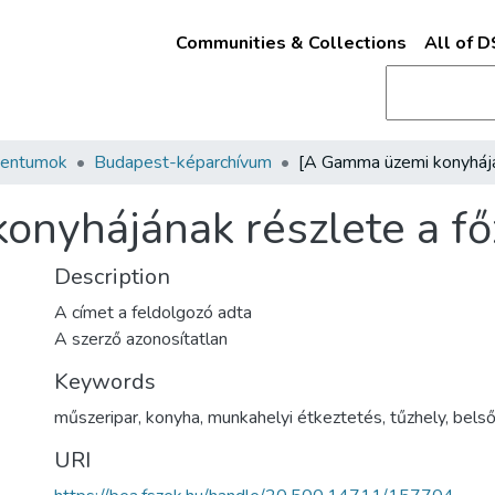
Communities & Collections
All of 
mentumok
Budapest-képarchívum
nyhájának részlete a fő
Description
A címet a feldolgozó adta
A szerző azonosítatlan
Keywords
műszeripar
,
konyha
,
munkahelyi étkeztetés
,
tűzhely
,
belső
URI