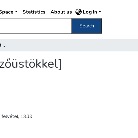
DSpace
Statistics
About us
Log In
Search
[A Gamma üzemi konyhájának részlete a főzőüstökkel]
zőüstökkel]
 felvétel
,
1939