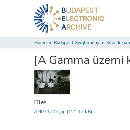
B
UDAPEST
E
LECTRONIC
A
RCHIVE
Home
Budapest Gyűjtemény
Képi doku
[A Gamma üzemi ko
Files
AN033704.jpg
(122.17 KB)