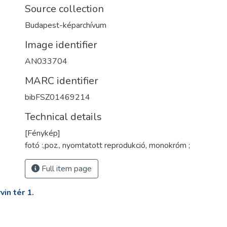
Source collection
Budapest-képarchívum
Image identifier
AN033704
MARC identifier
bibFSZ01469214
Technical details
[Fénykép]
fotó :,poz., nyomtatott reprodukció, monokróm ;
Full item page
in tér 1.