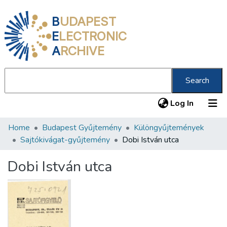
B
UDAPEST
E
LECTRONIC
A
RCHIVE
Search
(current
Log In
Home
Budapest Gyűjtemény
Különgyűjtemények
Communities & Collections
Sajtókivágat-gyűjtemény
Dobi István utca
All of DSpace
Dobi István utca
Statistics
About us