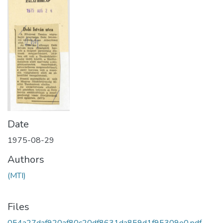
Date
1975-08-29
Authors
(MTI)
Files
054a27daf920af80c20df8631da859d1f95309e0.pdf