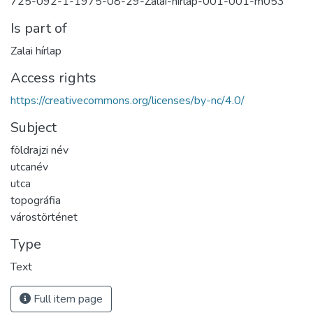
725-092-1-1975-08-29-Zalai-hirlap-001-001-m053
Is part of
Zalai hírlap
Access rights
https://creativecommons.org/licenses/by-nc/4.0/
Subject
földrajzi név
utcanév
utca
topográfia
várostörténet
Type
Text
Full item page