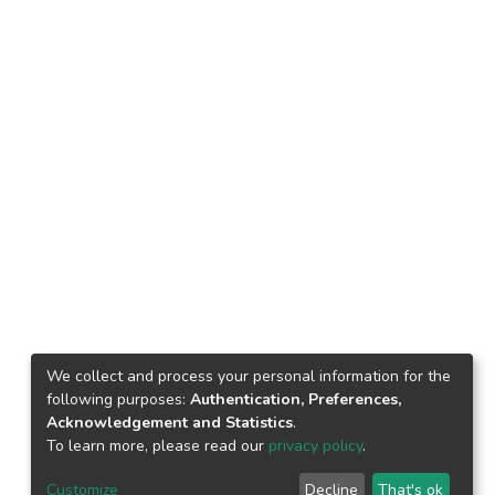
We collect and process your personal information for the
following purposes:
Authentication, Preferences,
Acknowledgement and Statistics
.
To learn more, please read our
privacy policy
.
Customize
Decline
That's ok