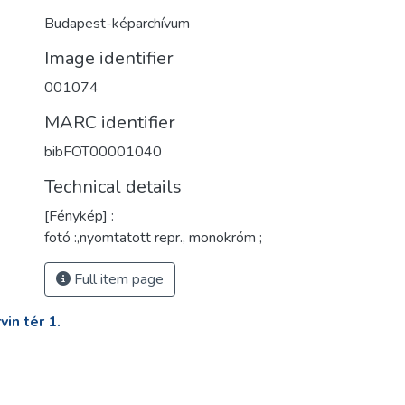
Budapest-képarchívum
Image identifier
001074
MARC identifier
bibFOT00001040
Technical details
[Fénykép] :
fotó :,nyomtatott repr., monokróm ;
Full item page
in tér 1.