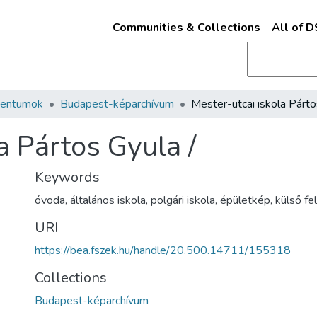
Communities & Collections
All of 
mentumok
Budapest-képarchívum
a Pártos Gyula /
Keywords
óvoda
,
általános iskola
,
polgári iskola
,
épületkép
,
külső fe
URI
https://bea.fszek.hu/handle/20.500.14711/155318
Collections
Budapest-képarchívum