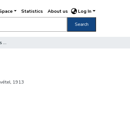
DSpace
Statistics
About us
Log In
Search
Mester-utcai iskola Pártos Gyula /
lvétel
,
1913