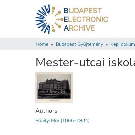
B
UDAPEST
E
LECTRONIC
A
RCHIVE
Home
Budapest Gyűjtemény
Képi doku
Mester-utcai iskol
Authors
Erdélyi Mór (1866-1934)