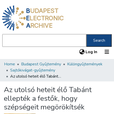
B
UDAPEST
E
LECTRONIC
A
RCHIVE
Search
(current
Log In
Home
Budapest Gyűjtemény
Különgyűjtemények
Communities & Collections
Sajtókivágat-gyűjtemény
All of DSpace
Az utolsó heteit élő Tabánt ellepték a festők, hogy szépségeit megörökítsék
Statistics
Az utolsó heteit élő Tabánt
About us
ellepték a festők, hogy
szépségeit megörökítsék