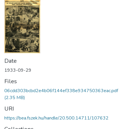
Date
1933-09-29
Files
06cdd303bcbd2e4b06f144ef338e934750363eac.pdf
(2.35 MB)
URI
https://bea.fszek.hu/handle/20.500.14711/107632