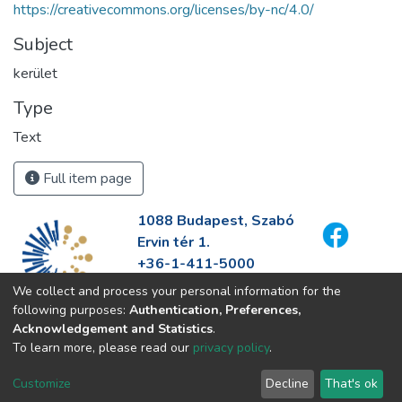
https://creativecommons.org/licenses/by-nc/4.0/
Subject
kerület
Type
Text
Full item page
1088 Budapest, Szabó
Ervin tér 1.
+36-1-411-5000
info@fszek.hu
We collect and process your personal information for the
https://fszek.hu
following purposes:
Authentication, Preferences,
Acknowledgement and Statistics
.
To learn more, please read our
privacy policy
.
Customize
Decline
That's ok