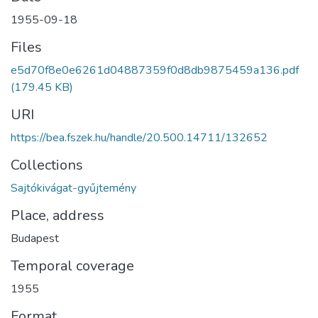
1955-09-18
Files
e5d70f8e0e6261d04887359f0d8db9875459a136.pdf
(179.45 KB)
URI
https://bea.fszek.hu/handle/20.500.14711/132652
Collections
Sajtókivágat-gyűjtemény
Place, address
Budapest
Temporal coverage
1955
Format