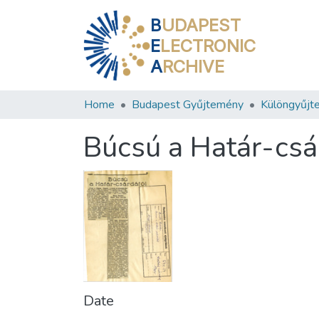
B
UDAPEST
E
LECTRONIC
A
RCHIVE
Home
Budapest Gyűjtemény
Különgyűjt
Búcsú a Határ-csá
Date