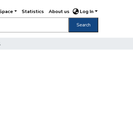
DSpace
Statistics
About us
Log In
Search
l