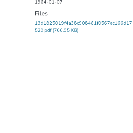
1964-01-07
Files
13d1825019f4a38c908461f0567ac166d17
529.pdf
(766.95 KB)