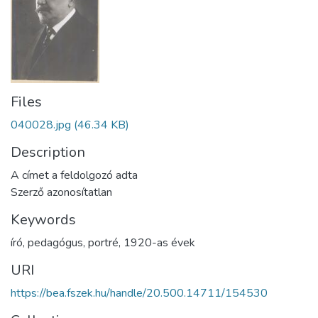
Files
040028.jpg
(46.34 KB)
Description
A címet a feldolgozó adta
Szerző azonosítatlan
Keywords
író
,
pedagógus
,
portré
,
1920-as évek
URI
https://bea.fszek.hu/handle/20.500.14711/154530