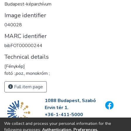
Budapest-képarchívum
Image identifier
040028
MARC identifier
bibFOT00000244
Technical details
[Fénykép]
fotó :,poz., monokróm ;
Full item page
1088 Budapest, Szabó
Ervin tér 1.
+36-1-411-5000
info@fszek.hu
We collect and process your personal information for the
https://fszek.hu
following purposes:
Authentication, Preferences,