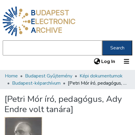
B
UDAPEST
E
LECTRONIC
A
RCHIVE
Search
(current
Log In
Home
Budapest Gyűjtemény
Képi dokumentumok
Communities & Collections
Budapest-képarchívum
[Petri Mór író, pedagógus, Ady Endre volt tanára]
All of DSpace
[Petri Mór író, pedagógus, Ady
Statistics
Endre volt tanára]
About us