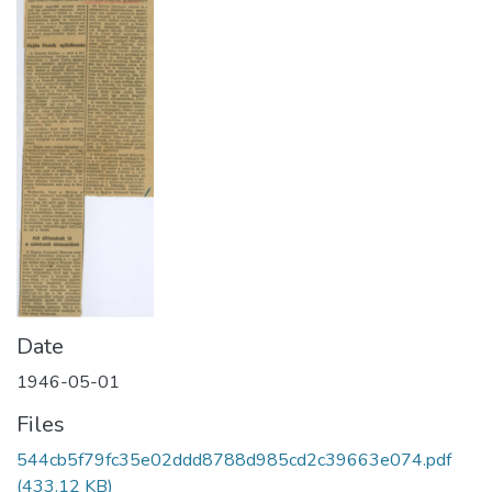
Date
1946-05-01
Files
544cb5f79fc35e02ddd8788d985cd2c39663e074.pdf
(433.12 KB)