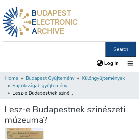
B
UDAPEST
E
LECTRONIC
A
RCHIVE
Search
(current
Log In
Home
Budapest Gyűjtemény
Különgyűjtemények
Communities & Collections
Sajtókivágat-gyűjtemény
All of DSpace
Lesz-e Budapestnek szinészeti múzeuma?
Statistics
Lesz-e Budapestnek szinészeti
About us
múzeuma?