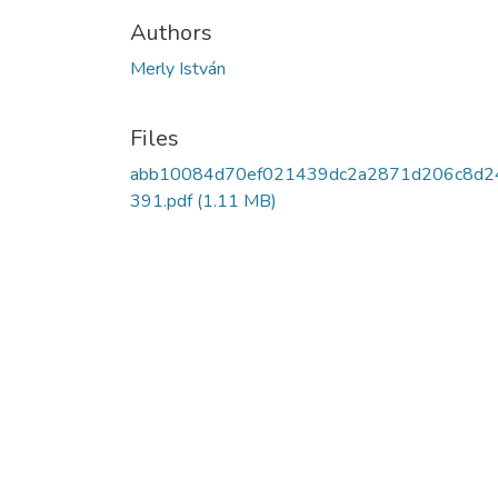
Authors
Merly István
Files
abb10084d70ef021439dc2a2871d206c8d2
391.pdf
(1.11 MB)