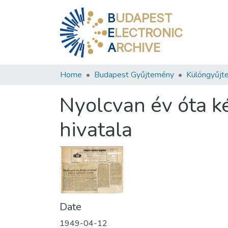
B
UDAPEST
E
LECTRONIC
A
RCHIVE
Home
Budapest Gyűjtemény
Különgyűjt
Nyolcvan év óta k
hivatala
Date
1949-04-12