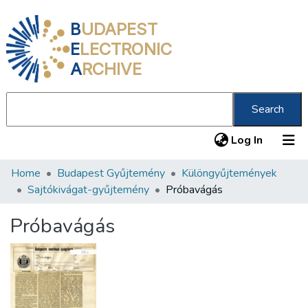
B
UDAPEST
E
LECTRONIC
A
RCHIVE
Search
(current
Log In
Home
Budapest Gyűjtemény
Különgyűjtemények
Communities & Collections
Sajtókivágat-gyűjtemény
Próbavágás
All of DSpace
Próbavágás
Statistics
About us