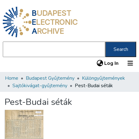
B
UDAPEST
E
LECTRONIC
A
RCHIVE
Search
(current
Log In
Home
Budapest Gyűjtemény
Különgyűjtemények
Communities & Collections
Sajtókivágat-gyűjtemény
Pest-Budai séták
All of DSpace
Pest-Budai séták
Statistics
About us