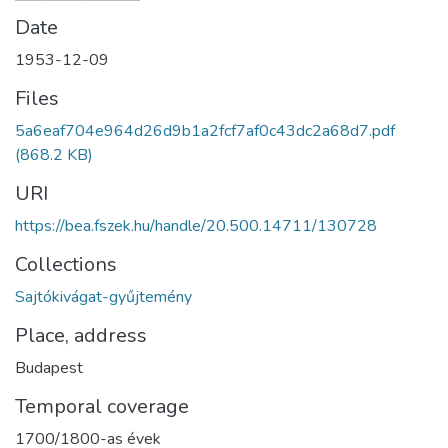
Date
1953-12-09
Files
5a6eaf704e964d26d9b1a2fcf7af0c43dc2a68d7.pdf
(868.2 KB)
URI
https://bea.fszek.hu/handle/20.500.14711/130728
Collections
Sajtókivágat-gyűjtemény
Place, address
Budapest
Temporal coverage
1700/1800-as évek