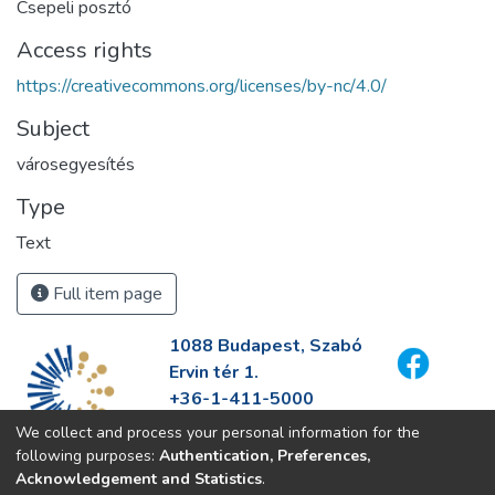
Csepeli posztó
Access rights
https://creativecommons.org/licenses/by-nc/4.0/
Subject
városegyesítés
Type
Text
Full item page
1088 Budapest, Szabó
Ervin tér 1.
+36-1-411-5000
info@fszek.hu
We collect and process your personal information for the
https://fszek.hu
following purposes:
Authentication, Preferences,
Acknowledgement and Statistics
.