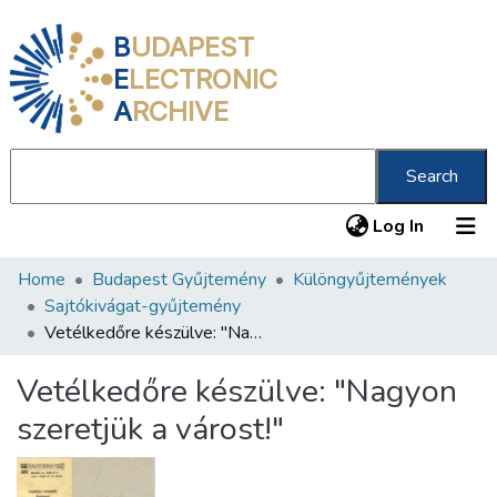
B
UDAPEST
E
LECTRONIC
A
RCHIVE
Search
(current
Log In
Home
Budapest Gyűjtemény
Különgyűjtemények
Communities & Collections
Sajtókivágat-gyűjtemény
All of DSpace
Vetélkedőre készülve: "Nagyon szeretjük a várost!"
Statistics
Vetélkedőre készülve: "Nagyon
About us
szeretjük a várost!"