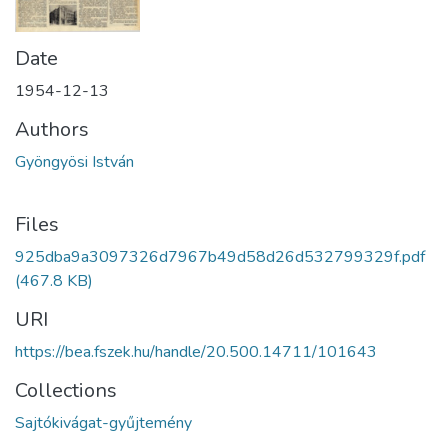
Date
1954-12-13
Authors
Gyöngyösi István
Files
925dba9a3097326d7967b49d58d26d532799329f.pdf
(467.8 KB)
URI
https://bea.fszek.hu/handle/20.500.14711/101643
Collections
Sajtókivágat-gyűjtemény