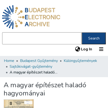
B
UDAPEST
E
LECTRONIC
A
RCHIVE
Search
(current
Log In
Home
Budapest Gyűjtemény
Különgyűjtemények
Communities & Collections
Sajtókivágat-gyűjtemény
All of DSpace
A magyar építészet haladó hagyományai
Statistics
A magyar építészet haladó
About us
hagyományai