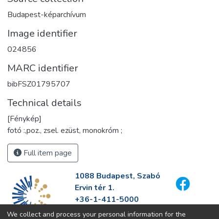
Budapest-képarchívum
Image identifier
024856
MARC identifier
bibFSZ01795707
Technical details
[Fénykép]
fotó :,poz., zsel. ezüst, monokróm ;
Full item page
1088 Budapest, Szabó
Ervin tér 1.
+36-1-411-5000
info@fszek.hu
We collect and process your personal information for the