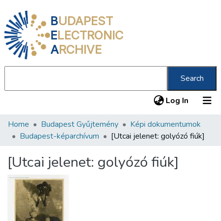
B
UDAPEST
E
LECTRONIC
A
RCHIVE
Search
(current
Log In
Home
Budapest Gyűjtemény
Képi dokumentumok
Communities & Collections
Budapest-képarchívum
[Utcai jelenet: golyózó fiúk]
All of DSpace
[Utcai jelenet: golyózó fiúk]
Statistics
About us