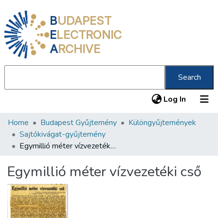
B
UDAPEST
E
LECTRONIC
A
RCHIVE
Search
(current
Log In
Home
Budapest Gyűjtemény
Különgyűjtemények
Communities & Collections
Sajtókivágat-gyűjtemény
All of DSpace
Egymillió méter vízvezetéki cső
Statistics
Egymillió méter vízvezetéki cső
About us