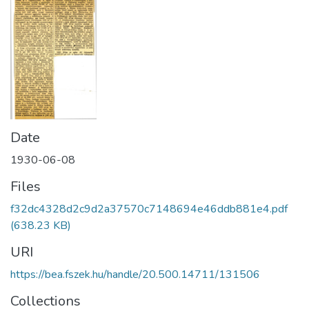
Date
1930-06-08
Files
f32dc4328d2c9d2a37570c7148694e46ddb881e4.pdf
(638.23 KB)
URI
https://bea.fszek.hu/handle/20.500.14711/131506
Collections