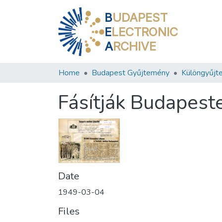
B
UDAPEST
E
LECTRONIC
A
RCHIVE
Home
Budapest Gyűjtemény
Különgyűjt
Fásítják Budapest
Date
1949-03-04
Files