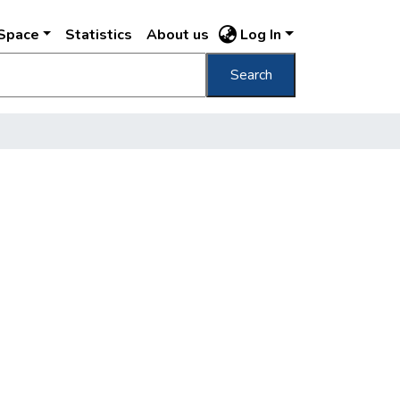
DSpace
Statistics
About us
Log In
Search