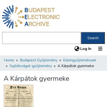
B
UDAPEST
E
LECTRONIC
A
RCHIVE
Search
(current
Log In
Home
Budapest Gyűjtemény
Különgyűjtemények
Communities & Collections
Sajtókivágat-gyűjtemény
A Kárpátok gyermeke
All of DSpace
A Kárpátok gyermeke
Statistics
About us