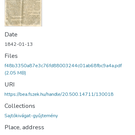
Date
1842-01-13
Files
f48b3350a87e3c76fd88003244c01ab68fbc9a4a.pdf
(2.05 MB)
URI
https://bea.fszek.hu/handle/20.500.14711/130018
Collections
Sajtókivágat-gyűjtemény
Place, address