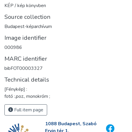
KÉP / kép könyvben
Source collection
Budapest-képarchívum
Image identifier
000986
MARC identifier
bibFOT00003327
Technical details
[Fénykép] :
fotó :,poz., monokróm ;
Full item page
1088 Budapest, Szabó
Ervin tér 1.