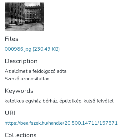
Files
000986.jpg
(230.49 KB)
Description
Az alcímet a feldolgozó adta
Szerző azonosítatlan
Keywords
katolikus egyház
,
bérház
,
épületkép
,
külső felvétel
URI
https://bea.fszek.hu/handle/20.500.14711/157571
Collections