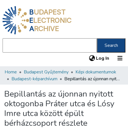
B
UDAPEST
E
LECTRONIC
A
RCHIVE
Search
(current
Log In
Home
Budapest Gyűjtemény
Képi dokumentumok
Communities & Collections
Budapest-képarchívum
Bepillantás az újonnan nyitott oktogonba Práter utca és Lósy Imre utca között épült bérházcsoport részlete
All of DSpace
Bepillantás az újonnan nyitott
Statistics
oktogonba Práter utca és Lósy
About us
Imre utca között épült
bérházcsoport részlete